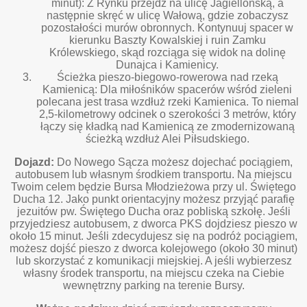
minut): Z Rynku przejdź na ulicę Jagiellońską, a
następnie skręć w ulicę Wałową, gdzie zobaczysz
pozostałości murów obronnych. Kontynuuj spacer w
kierunku Baszty Kowalskiej i ruin Zamku
Królewskiego, skąd rozciąga się widok na dolinę
Dunajca i Kamienicy.
Ścieżka pieszo-biegowo-rowerowa nad rzeką
Kamienicą: Dla miłośników spacerów wśród zieleni
polecana jest trasa wzdłuż rzeki Kamienica. To niemal
2,5-kilometrowy odcinek o szerokości 3 metrów, który
łączy się kładką nad Kamienicą ze zmodernizowaną
ścieżką wzdłuż Alei Piłsudskiego.
Dojazd:
Do Nowego Sącza możesz dojechać pociągiem,
autobusem lub własnym środkiem transportu. Na miejscu
Twoim celem będzie Bursa Młodzieżowa przy ul. Świętego
Ducha 12. Jako punkt orientacyjny możesz przyjąć parafię
jezuitów pw. Świętego Ducha oraz pobliską szkołę. Jeśli
przyjedziesz autobusem, z dworca PKS dojdziesz pieszo w
około 15 minut. Jeśli zdecydujesz się na podróż pociągiem,
możesz dojść pieszo z dworca kolejowego (około 30 minut)
lub skorzystać z komunikacji miejskiej. A jeśli wybierzesz
własny środek transportu, na miejscu czeka na Ciebie
wewnętrzny parking na terenie Bursy.