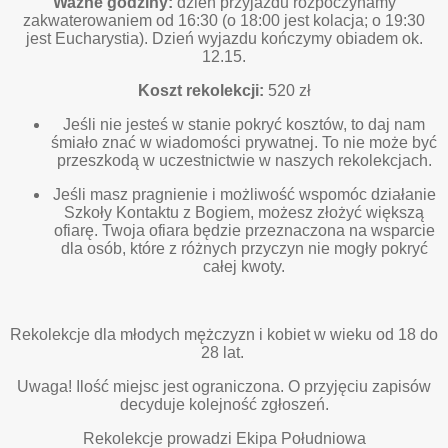
Ważne godziny:
dzień przyjazdu rozpoczynamy
zakwaterowaniem od 16:30 (o 18:00 jest kolacja; o 19:30
jest Eucharystia). Dzień wyjazdu kończymy obiadem ok.
12.15.
Koszt rekolekcji:
520 zł
Jeśli nie jesteś w stanie pokryć kosztów, to daj nam
śmiało znać w wiadomości prywatnej. To nie może być
przeszkodą w uczestnictwie w naszych rekolekcjach.
Jeśli masz pragnienie i możliwość wspomóc działanie
Szkoły Kontaktu z Bogiem, możesz złożyć większą
ofiarę. Twoja ofiara będzie przeznaczona na wsparcie
dla osób, które z różnych przyczyn nie mogły pokryć
całej kwoty.
Rekolekcje dla młodych mężczyzn i kobiet w wieku od 18 do
28 lat.
Uwaga! Ilość miejsc jest ograniczona. O przyjęciu zapisów
decyduje kolejność zgłoszeń.
Rekolekcje prowadzi Ekipa Południowa